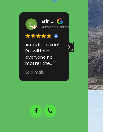
Erin Kelly
Arteiro José
4 meses atrás
4 meses atrás
Amazing guide!
Participar numa
Rui will help
caminhada do
everyone no
RB Hiking &
matter the
Trekking é
ability. I hope to
sempre uma
Leia mais
Leia mais
return to try
aventura
another trail :)
fantástica! Um
guia muito
profissional, uma
equipa
fantástica e os
grupos são
sempre
compostos por
pessoas