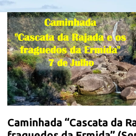
Caminhada “Cascata da Ra
fraguedos da Ermida” (Ser