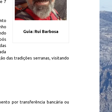
de 7
 para
hadas
erra do
ento
nho
Guia: Rui Barbosa
ndo
pós
adas
jada
ão das tradições serranas, visitando
ento por transferência bancária ou