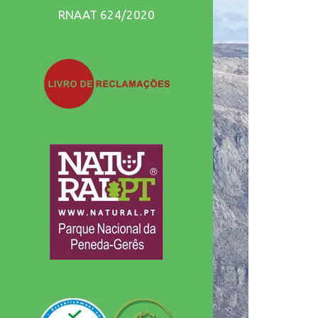
incríveis!!
RNAAT 624/2020
Caminhadas
terapêuticas em
que te esqueces
do teu dia a dia
e viajas numa
aventura única!!
Recomendo
vivamente!!
Obrigado