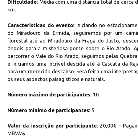
Dificuldade
: Média com uma distância total de cerca 
eventos
parceiros
km.
organizados
as camin
pelo RB Hiking &
na bela s
Trekking.
Gerês!
Características do evento
: iniciando no estacionam
do Miradouro da Ermida, seguiremos por um cami
florestal até ao Miradouro da Fraga do Justo, desce
depois para a misteriosa ponte sobre o Rio Arado. A
percorrer o Vale do Rio Arado, seguimos pelas Quebr
e iniciamos uma incrível descida até à Cascata da Ra
para um merecido descanso. Será feita uma interpretaç
os seus aspectos paisagísticos e naturais.
Número máximo de participantes
: 10
Número mínimo de participantes
: 5
Valor da inscrição por participante
: 20,00€ – Pagam
MBWay.