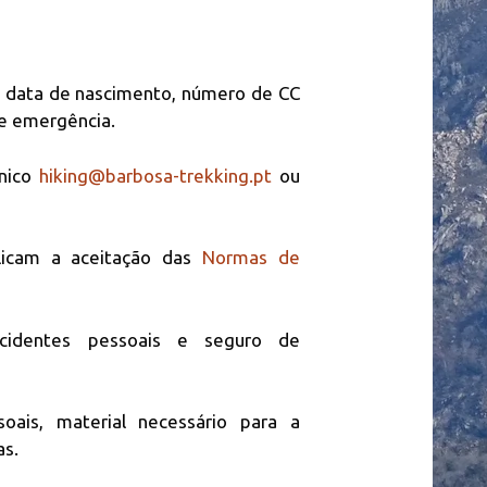
, data de nascimento, número de CC
e emergência.
ónico
hiking@barbosa-trekking.pt
ou
plicam a aceitação das
Normas de
acidentes pessoais e seguro de
soais, material necessário para a
as.