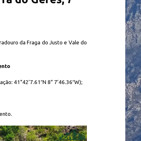
adouro da Fraga do Justo e Vale do
ento
zação: 41°42’7.61″N 8° 7’46.36″W);
ento.