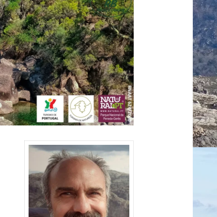
Antonieta Caldeira
Manuel Frada
Spatial Snowflakes
meses atrás
5 meses atrás
7 meses atrás
Foi um dia
A hike with Rui is
!
magnifico,
a life changing
depois de um
experience! We
ão,
inverno de chuva
fell in love with
ção e
incessante. Uma
this incredible
Leia mais
Leia mais
às
luminosidade
and underrated
ades
espectacular,
gem of a region
.
por um percurso
thanks to Rui, an
onaram
lindíssimo,
expert guide and
es
orientado pelo
storyteller who
Rui e na
knows all of its
úteis e
companhia de
secrets. Book a
Sem
um grupo muito
hike with Rui and
s
simpático.
you'll keep
es
coming back!