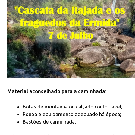
Joao Antunes
Américo Filipe Lopes
4 meses atrás
5 meses atrás
5 
Boa noite
adorei revisitar
Magnífico
Participo nas
paisagens já
encontro!
caminhadas
conhecidos, com
Excelente
organizadas
as explicações
organizaç
pelo Rui a já
detalhadas e
com aten
Leia mais
Leia mais
Leia mais
algum tempo e
experiências
cuidado 
cada trilho é
vivenciadas pela
necessid
uma verdadeira
RB
individuais
Material aconselhado para a caminhada
:
surpresa.
Proporci
Aconselho a
explicaçõ
Botas de montanha ou calçado confortável;
quem gostar de
breves,
Roupa e equipamento adequado há época;
montanha e
bastante 
principalmente
penitentes. 
Bastões de caminhada.
do Geres a não
dúvida un
perder os
excelent