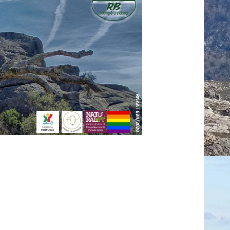
Antonieta Caldeira
Manuel Frada
Spatial Snowflakes
meses atrás
5 meses atrás
7 meses atrás
Foi um dia
A hike with Rui is
!
magnifico,
a life changing
depois de um
experience! We
ão,
inverno de chuva
fell in love with
ção e
incessante. Uma
this incredible
Leia mais
Leia mais
às
luminosidade
and underrated
ades
espectacular,
gem of a region
.
por um percurso
thanks to Rui, an
onaram
lindíssimo,
expert guide and
es
orientado pelo
storyteller who
;
Rui e na
knows all of its
úteis e
companhia de
secrets. Book a
Sem
um grupo muito
hike with Rui and
s
simpático.
you'll keep
es
coming back!