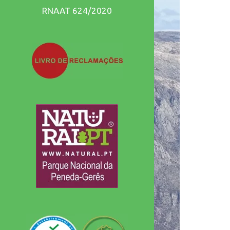
incríveis!!
RNAAT 624/2020
Caminhadas
terapêuticas em
que te esqueces
do teu dia a dia
e viajas numa
aventura única!!
Recomendo
vivamente!!
Obrigado