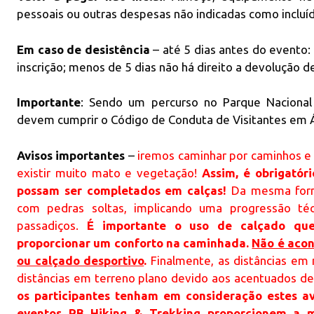
pessoais ou outras despesas não indicadas como incluíd
Em caso de desistência
– até 5 dias antes do evento
inscrição; menos de 5 dias não há direito a devolução de
Importante
: Sendo um percurso no Parque Nacional
devem cumprir o Código de Conduta de Visitantes em Á
Avisos importantes
–
iremos caminhar por caminhos e
existir muito mato e vegetação!
Assim, é obrigatór
possam ser completados em calças!
Da mesma form
com pedras soltas, implicando uma progressão té
passadiços.
É importante o uso de calçado que
proporcionar um conforto na caminhada.
Não é acon
ou calçado desportivo
.
Finalmente, as distâncias em
distâncias em terreno plano devido aos acentuados de
os participantes tenham em consideração estes av
eventos RB Hiking & Trekking proporcionem a m