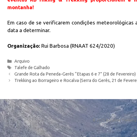
montanha!
Em caso de se verificarem condições meteorológicas a
data a determinar.
Organização:
Rui Barbosa (RNAAT 624/2020)
Categorias
Arquivo
Etiquetas
Talefe de Galhado
Grande Rota da Peneda-Gerês “Etapas 6 e 7” (28 de Fevereiro)
Trekking ao Borrageiro e Rocalva (Serra do Gerês, 21 de Fevere
© 2026 Barbosa Trekking