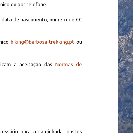
ónico ou por telefone.
, data de nascimento, número de CC
ónico
hiking@barbosa-trekking.pt
ou
plicam a aceitação das
Normas de
essário para a caminhada, gastos