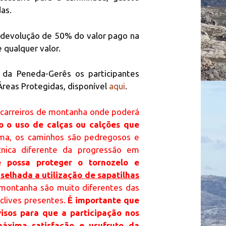
as.
: devolução de 50% do valor pago na
 qualquer valor.
 da Peneda-Gerês os participantes
reas Protegidas, disponível
aqui
.
 carreiros de montanha onde poderá
io o uso de calças ou calções que
a, os caminhos são pedregosos e
cnica diferente da progressão em
 possa proteger o tornozelo e
selhada a utilização de sapatilhas
 montanha são muito diferentes das
clives presentes.
É importante que
isos para que a participação nos
áxima satisfação e usufruto da