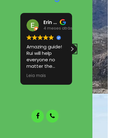
Erin Kelly
Arteiro José
4 meses atrás
4 meses atrás
Amazing guide!
Participar numa
Rui will help
caminhada do
everyone no
RB Hiking &
matter the
Trekking é
ability. I hope to
sempre uma
Leia mais
Leia mais
return to try
aventura
another trail :)
fantástica! Um
guia muito
profissional, uma
equipa
fantástica e os
grupos são
sempre
compostos por
pessoas