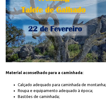
Joao Antunes
Américo Filipe Lopes
4 meses atrás
5 meses atrás
5 
Boa noite
adorei revisitar
Magnífico
Participo nas
paisagens já
encontro!
caminhadas
conhecidos, com
Excelente
organizadas
as explicações
organizaç
pelo Rui a já
detalhadas e
com aten
Leia mais
Leia mais
Leia mais
algum tempo e
experiências
cuidado 
cada trilho é
vivenciadas pela
necessid
uma verdadeira
RB
individuais
Material aconselhado para a caminhada
:
surpresa.
Proporci
Aconselho a
explicaçõ
Calçado adequado para caminhada de montanha
quem gostar de
breves,
montanha e
bastante 
Roupa e equipamento adequado à época;
principalmente
penitentes. 
Bastões de caminhada;
do Geres a não
dúvida un
perder os
excelent