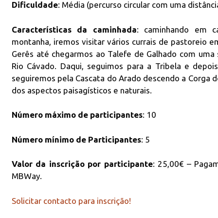
Dificuldade
: Média (percurso circular com uma distânc
eventos
parceiros
organizados
as camin
pelo RB Hiking &
na bela s
Características da caminhada
: caminhando em ca
Trekking.
Gerês!
montanha, iremos visitar vários currais de pastoreio 
Gerês até chegarmos ao Talefe de Galhado com uma 
Rio Cávado. Daqui, seguimos para a Tribela e depois
seguiremos pela Cascata do Arado descendo a Corga do
dos aspectos paisagísticos e naturais.
Número máximo de participantes
: 10
Número mínimo de Participantes
: 5
Valor da inscrição por participante
: 25,00€ – Pagam
MBWay.
Solicitar contacto para inscrição!