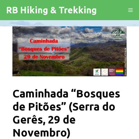
Saltar
RB Hiking & Trekking
Me
para
o
conteúdo
Caminhada “Bosques
de Pitões” (Serra do
Gerês, 29 de
Novembro)