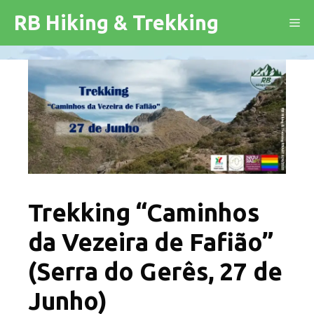
Saltar
RB Hiking & Trekking
Me
para
o
conteúdo
Trekking “Caminhos
da Vezeira de Fafião”
(Serra do Gerês, 27 de
Junho)