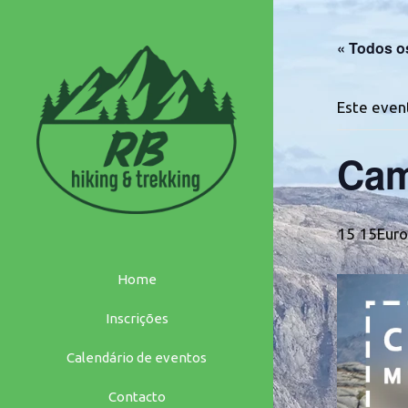
Saltar
para
« Todos o
o
conteúdo
Este event
Cam
15 15Euro
Home
Inscrições
Calendário de eventos
Contacto