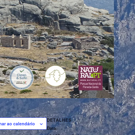
DETALHES
nar ao calendário
Data: