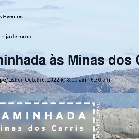
s Eventos
o já decorreu.
inhada às Minas dos C
pe/Lisbon Outubro, 2022 @ 8:00 am
-
6:30 pm