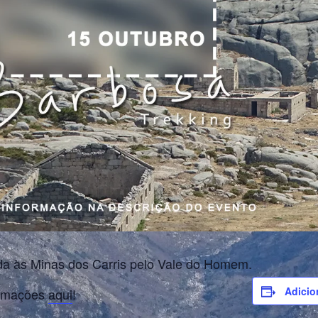
a às Minas dos Carris pelo Vale do Homem.
Adicio
ormações
aqui
!