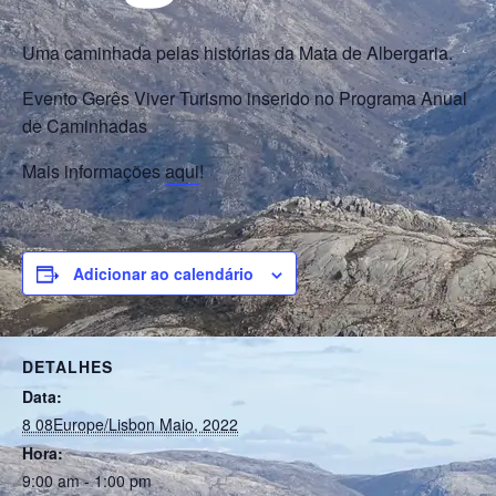
Uma caminhada pelas histórias da Mata de Albergaria.
Evento Gerês Viver Turismo inserido no Programa Anual
de Caminhadas
Mais informações
aqui
!
Adicionar ao calendário
DETALHES
Data:
8 08Europe/Lisbon Maio, 2022
Hora:
9:00 am - 1:00 pm