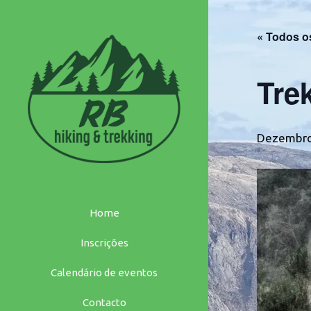
Saltar
para
« Todos o
o
conteúdo
Tre
Dezembro
Home
Inscrições
Calendário de eventos
Contacto