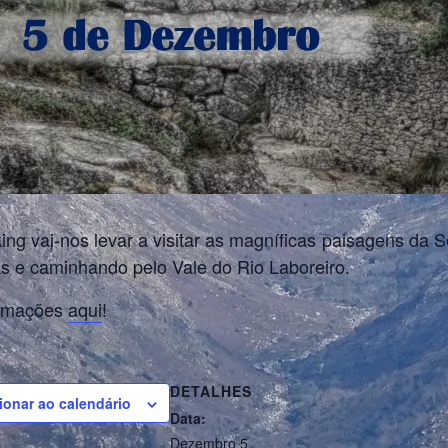
king vai-nos levar a visitar as magníficas paisagens da
as e caminhando pelo Vale do Rio Laboreiro.
ormações
aqui
!
DETALHES
ionar ao calendário
Data:
Dezembro 5