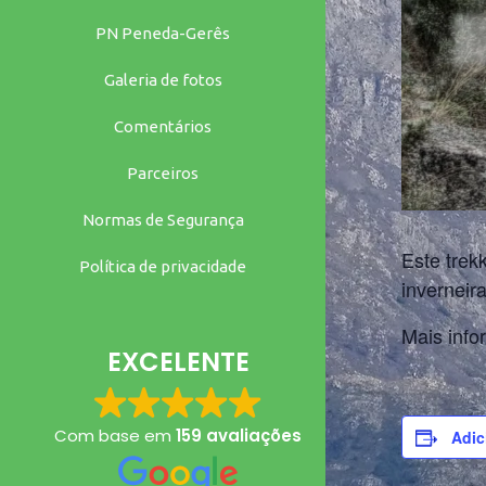
PN Peneda-Gerês
Galeria de fotos
Comentários
Parceiros
Normas de Segurança
Este trek
Política de privacidade
inverneir
Mais inf
EXCELENTE
Com base em
159 avaliações
Adic