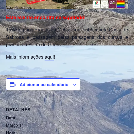
Este evento encontra-se esgotado!
Trekking aos Prados da Messe com subida pela Costa de
Sabrosa e passagem pelas paisagens dos currais e
prados da Serra do Gerês.
Mais informações
aqui
!
Adicionar ao calendário
DETALHES
Data:
Março 14
Hora: