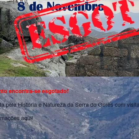
nto encontra-se esgotado!
 pela História e Natureza da Serra do Gerês com visit
rmações aqui!