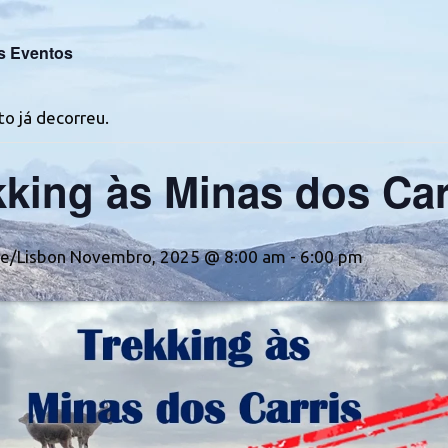
s Eventos
o já decorreu.
kking às Minas dos Car
e/Lisbon Novembro, 2025 @ 8:00 am
-
6:00 pm