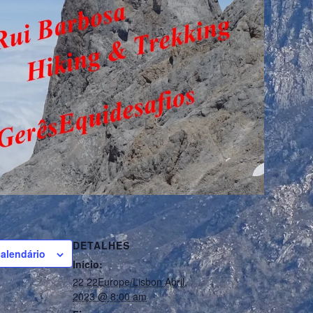
DETALHES
calendário
Início:
22 22Europe/Lisbon Abril,
2023 @ 8:00 am