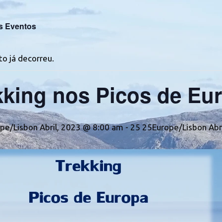
s Eventos
o já decorreu.
kking nos Picos de Eu
pe/Lisbon Abril, 2023 @ 8:00 am
-
25 25Europe/Lisbon Abr