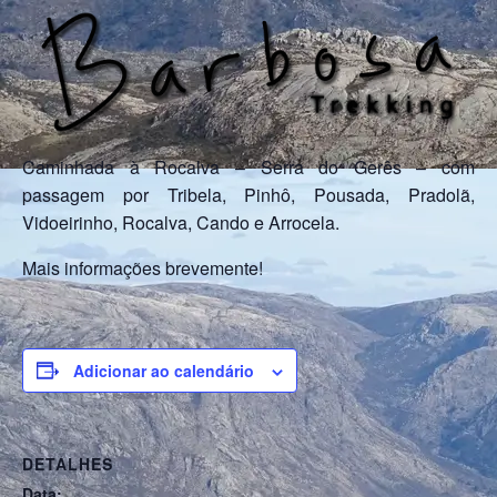
Caminhada à Rocalva – Serra do Gerês – com
passagem por Tribela, Pinhô, Pousada, Pradolã,
Vidoeirinho, Rocalva, Cando e Arrocela.
Mais informações brevemente!
Adicionar ao calendário
DETALHES
Data: