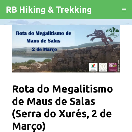
Saltar
RB Hiking & Trekking
Me
para
o
conteúdo
Rota do Megalitismo
de Maus de Salas
(Serra do Xurés, 2 de
Março)