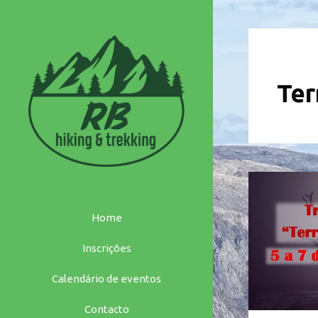
Saltar
para
o
conteúdo
Ter
Home
Inscrições
Calendário de eventos
Contacto