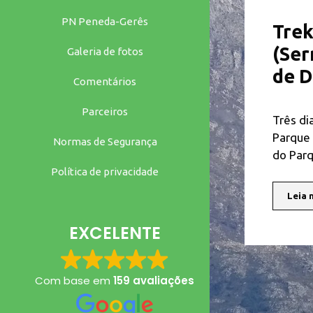
PN Peneda-Gerês
Trek
(Ser
Galeria de fotos
de 
Comentários
Parceiros
Três di
Parque 
Normas de Segurança
do Par
Política de privacidade
Leia 
EXCELENTE
Com base em
159 avaliações